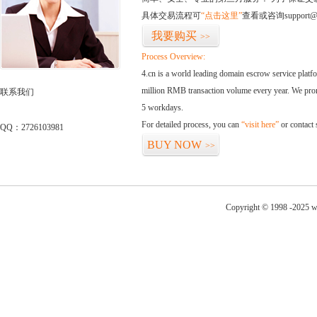
具体交易流程可
“点击这里”
查看或咨询support@
我要购买
>>
Process Overview:
4.cn is a world leading domain escrow service plat
million RMB transaction volume every year. We promi
联系我们
5 workdays.
For detailed process, you can
“visit here”
or contact
QQ：2726103981
BUY NOW
>>
Copyright © 1998 -2025 w