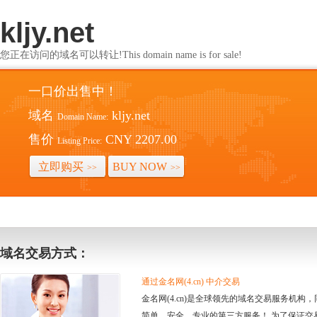
kljy.net
您正在访问的域名可以转让!This domain name is for sale!
一口价出售中！
域名
kljy.net
Domain Name:
售价
CNY 2207.00
Listing Price:
立即购买
BUY NOW
>>
>>
域名交易方式：
通过金名网(4.cn) 中介交易
金名网(4.cn)是全球领先的域名交易服务机
简单、安全、专业的第三方服务！ 为了保证交